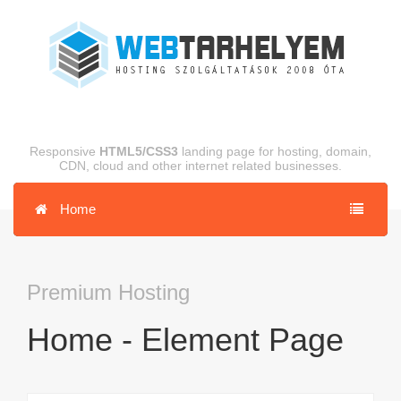
Responsive
HTML5/CSS3
landing page for hosting, domain,
CDN, cloud and other internet related businesses.
Home
Premium Hosting
Home - Element Page